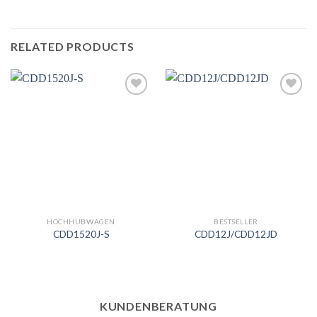
RELATED PRODUCTS
Add to
Add to
wishlist
wishlist
HOCHHUBWAGEN
BESTSELLER
CDD1520J-S
CDD12J/CDD12JD
KUNDENBERATUNG