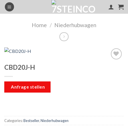
Skip
to
content
Home
/
Niederhubwagen
CBD20J-H
Add to
wishlist
Anfrage stellen
Categories:
Bestseller
,
Niederhubwagen