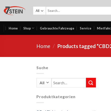
Skip
to
Search
for:
content
Home
Shop
Gebrauchte Fahrzeuge
Service
Mietfahr
Home
/
Products tagged “CBD
Suche
Search
for:
Produktkategorien