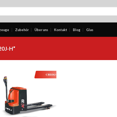
zeuge
Zubehör
Über uns
Kontakt
Blog
Glas
20J-H”
Add to
wishlist