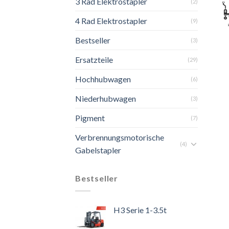
3 Rad Elektrostapler
(2)
4 Rad Elektrostapler
(9)
Bestseller
(3)
Ersatzteile
(29)
Hochhubwagen
(6)
Niederhubwagen
(3)
Pigment
(7)
Verbrennungsmotorische
(4)
Gabelstapler
Bestseller
H3 Serie 1-3.5t