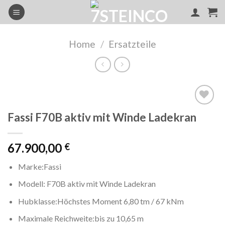
Skip
to
content
Home
/
Ersatzteile
Fassi F70B aktiv mit Winde Ladekran
Add to
wishlist
67.900,00
€
Marke:Fassi
Modell: F70B aktiv mit Winde Ladekran
Hubklasse:Höchstes Moment 6,80 tm / 67 kNm
Maximale Reichweite:bis zu 10,65 m