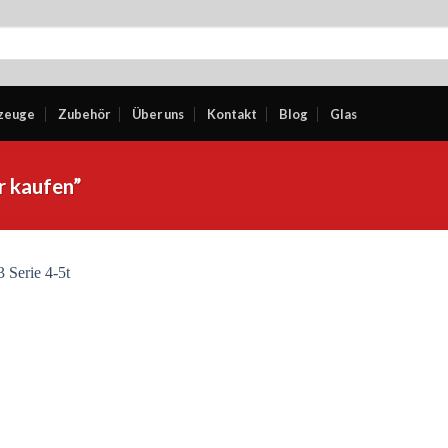
zeuge
Zubehör
Über uns
Kontakt
Blog
Glas
r kaufen”
Add to
wishlist