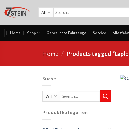
Skip
to
Search
for:
content
Home
Shop
Gebrauchte Fahrzeuge
Service
Mietfahr
Home
/
Products tagged “taple
Suche
Search
for:
Produktkategorien