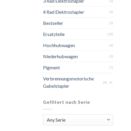
3 Rad Elektrostapler
(2)
4 Rad Elektrostapler
(9)
Bestseller
(3)
Ersatzteile
(29)
Hochhubwagen
(6)
Niederhubwagen
(3)
Pigment
(7)
Verbrennungsmotorische
(4)
Gabelstapler
Gefiltert nach Serie