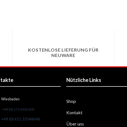
KOSTENLOSE LIEFERUNG FÜR
NEUWARE
takte
Nützliche Links
Wiesbaden
Shop
+49 (0) 171 6532100
Kontakt
+49 (0) 611 33548646
Über uns