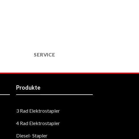
SERVICE
Produkte
3 Rad Elektrostapler
4 Rad Elektrostapler
Diesel- Stapler